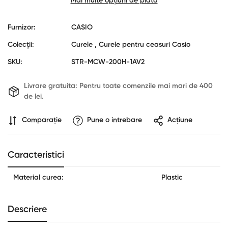
Mai multe opțiuni de plată
Furnizor:
CASIO
Colecții:
Curele ,
Curele pentru ceasuri Casio
SKU:
STR-MCW-200H-1AV2
Livrare gratuita:
Pentru toate comenzile mai mari de 400
de lei.
Confirm your age
Comparaţie
Pune o intrebare
Acțiune
Are you 18 years old or older?
No, I'm not
Yes, I am
Caracteristici
Material curea:
Plastic
Descriere