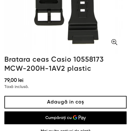
Bratara ceas Casio 10558173
MCW-200H-1AV2 plastic
Preț
79,00 lei
obișnuit
Taxă inclusă.
Adaugă in coş