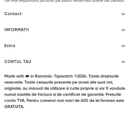
cei mai importanti jucatori pe piata retail-ului online de ceasuri.
Contact
Mihaita Filipescu 46 - Alexandria, Teleorman.
INFORMATII
Program: L-V 9:00-17:30
Contact
0771034190
Extra
contact@topwatch.ro
Despre noi
Producatori
Livrare
CONTUL TAU
Cupoane cadou
Confidentialitate
Contul tau
Garantie produse
Made with ❤️ in Romania. Topwatch ©2024. Toate drepturile
Termeni si conditii
Returnari
rezervate. Toate ceasurile prezente pe acest site sunt noi,
Oferte speciale
originale, au manual de utilizare si cutie proprie si vor fi vandute
Blog / Stiri
numai insotite de factura si de certificat de garantie. Preturile
contin TVA. Pentru comenzi mai mari de 400 de lei livrarea este
GRATUITA.