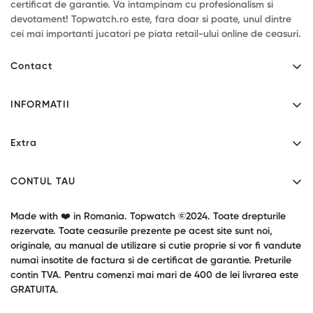
certificat de garantie. Va intampinam cu profesionalism si
devotament! Topwatch.ro este, fara doar si poate, unul dintre
cei mai importanti jucatori pe piata retail-ului online de ceasuri.
Contact
Mihaita Filipescu 46 - Alexandria, Teleorman.
INFORMATII
Program: L-V 9:00-17:30
Contact
0771034190
Extra
contact@topwatch.ro
Despre noi
Producatori
Livrare
CONTUL TAU
Cupoane cadou
Confidentialitate
Contul tau
Garantie produse
Made with ❤️ in Romania. Topwatch ©2024. Toate drepturile
Termeni si conditii
Returnari
rezervate. Toate ceasurile prezente pe acest site sunt noi,
Oferte speciale
originale, au manual de utilizare si cutie proprie si vor fi vandute
Blog / Stiri
numai insotite de factura si de certificat de garantie. Preturile
contin TVA. Pentru comenzi mai mari de 400 de lei livrarea este
GRATUITA.