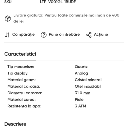
SKU:
LTP-V001GL-1BUDF
Livrare gratuita:
Pentru toate comenzile mai mari de 400
de lei.
Comparaţie
Pune o intrebare
Acțiune
Caracteristici
Confirm your age
Tip mecanism:
Quartz
Tip display:
Analog
Are you 18 years old or older?
Material geam:
Cristal mineral
Material carcasa:
Otel inoxidabil
No, I'm not
Yes, I am
Diametru carcasa:
31.0 mm
Material curea:
Piele
Rezistenta la apa:
3 ATM
Descriere