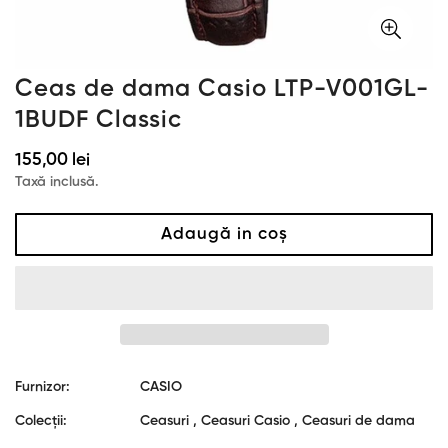
Ceas de dama Casio LTP-V001GL-
1BUDF Classic
Preț
155,00 lei
obișnuit
Taxă inclusă.
Adaugă in coş
Furnizor:
CASIO
Colecții:
Ceasuri ,
Ceasuri Casio ,
Ceasuri de dama