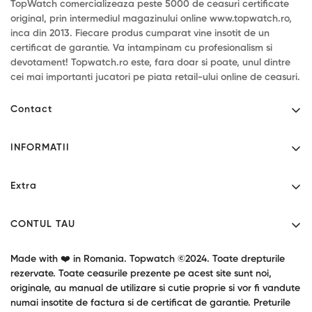
TopWatch comercializeaza peste 5000 de ceasuri certificate
original, prin intermediul magazinului online www.topwatch.ro,
inca din 2013. Fiecare produs cumparat vine insotit de un
certificat de garantie. Va intampinam cu profesionalism si
devotament! Topwatch.ro este, fara doar si poate, unul dintre
cei mai importanti jucatori pe piata retail-ului online de ceasuri.
Contact
Mihaita Filipescu 46 - Alexandria, Teleorman.
INFORMATII
Program: L-V 9:00-17:30
Contact
0771034190
Extra
contact@topwatch.ro
Despre noi
Producatori
Livrare
CONTUL TAU
Cupoane cadou
Confidentialitate
Contul tau
Garantie produse
Made with ❤️ in Romania. Topwatch ©2024. Toate drepturile
Termeni si conditii
Returnari
rezervate. Toate ceasurile prezente pe acest site sunt noi,
Oferte speciale
originale, au manual de utilizare si cutie proprie si vor fi vandute
Blog / Stiri
numai insotite de factura si de certificat de garantie. Preturile