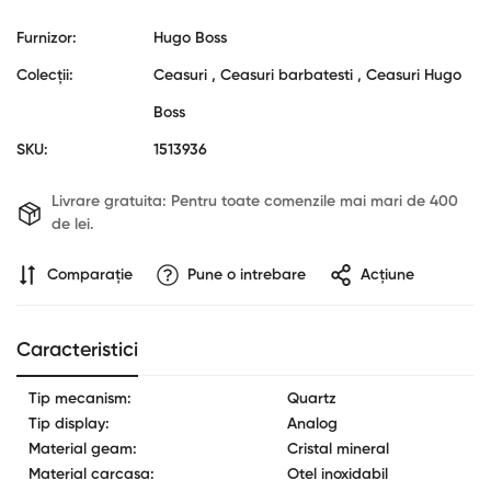
Furnizor:
Hugo Boss
Colecții:
Ceasuri ,
Ceasuri barbatesti ,
Ceasuri Hugo
Boss
SKU:
1513936
Livrare gratuita:
Pentru toate comenzile mai mari de 400
de lei.
Confirm your age
Comparaţie
Pune o intrebare
Acțiune
Are you 18 years old or older?
Caracteristici
No, I'm not
Yes, I am
Tip mecanism:
Quartz
Tip display:
Analog
Material geam:
Cristal mineral
Material carcasa:
Otel inoxidabil