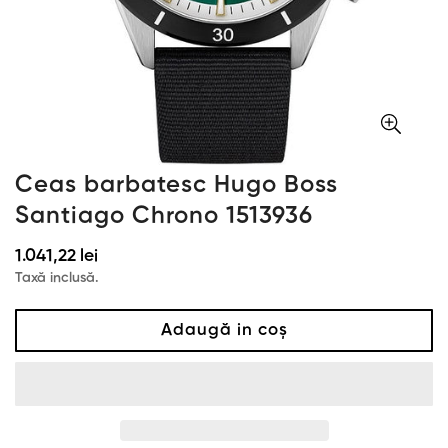
Ceas barbatesc Hugo Boss
Santiago Chrono 1513936
Preț
1.041,22 lei
obișnuit
Taxă inclusă.
Adaugă in coş