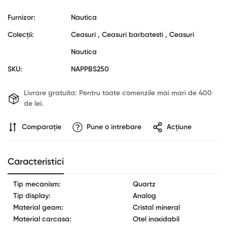
Furnizor:
Nautica
Colecții:
Ceasuri ,
Ceasuri barbatesti ,
Ceasuri
Nautica
SKU:
NAPPBS250
Livrare gratuita:
Pentru toate comenzile mai mari de 400
de lei.
Comparaţie
Pune o intrebare
Acțiune
Confirm your age
Are you 18 years old or older?
Caracteristici
Tip mecanism:
Quartz
No, I'm not
Yes, I am
Tip display:
Analog
Material geam:
Cristal mineral
Material carcasa:
Otel inoxidabil