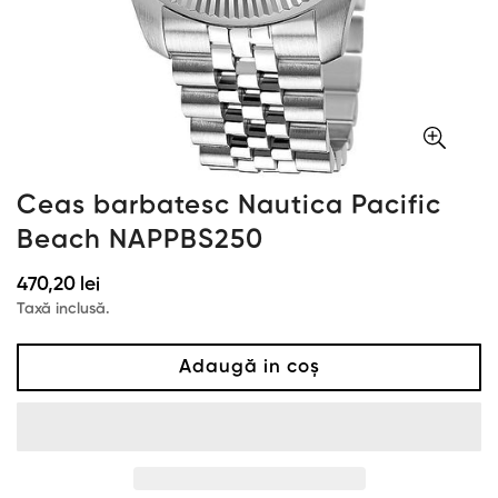
Ceas barbatesc Nautica Pacific
Beach NAPPBS250
Preț
470,20 lei
obișnuit
Taxă inclusă.
Adaugă in coş