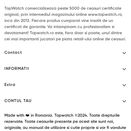
TopWatch comercializeaza peste 5000 de ceasuri certificate
original, prin intermediul magazinului online www.topwatch.ro,
inca din 2013. Fiecare produs cumparat vine insotit de un
certificat de garantie. Va intampinam cu profesionalism si
devotament! Topwatch.ro este, fara doar si poate, unul dintre
cei mai importanti jucatori pe piata retail-ului online de ceasuri.
Contact
Mihaita Filipescu 46 - Alexandria, Teleorman.
INFORMATII
Program: L-V 9:00-17:30
Contact
0771034190
Extra
contact@topwatch.ro
Despre noi
Producatori
Livrare
CONTUL TAU
Cupoane cadou
Confidentialitate
Contul tau
Garantie produse
Made with ❤️ in Romania. Topwatch ©2024. Toate drepturile
Termeni si conditii
Returnari
rezervate. Toate ceasurile prezente pe acest site sunt noi,
Oferte speciale
originale, au manual de utilizare si cutie proprie si vor fi vandute