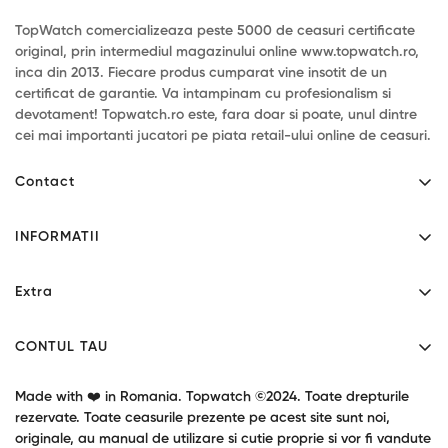
TopWatch comercializeaza peste 5000 de ceasuri certificate
original, prin intermediul magazinului online www.topwatch.ro,
inca din 2013. Fiecare produs cumparat vine insotit de un
certificat de garantie. Va intampinam cu profesionalism si
devotament! Topwatch.ro este, fara doar si poate, unul dintre
cei mai importanti jucatori pe piata retail-ului online de ceasuri.
Contact
Mihaita Filipescu 46 - Alexandria, Teleorman.
INFORMATII
Program: L-V 9:00-17:30
Contact
0771034190
Extra
contact@topwatch.ro
Despre noi
Producatori
Livrare
CONTUL TAU
Cupoane cadou
Confidentialitate
Contul tau
Garantie produse
Made with ❤️ in Romania. Topwatch ©2024. Toate drepturile
Termeni si conditii
Returnari
rezervate. Toate ceasurile prezente pe acest site sunt noi,
Oferte speciale
originale, au manual de utilizare si cutie proprie si vor fi vandute