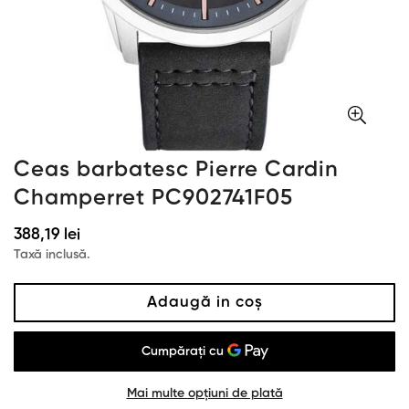
Ceas barbatesc Pierre Cardin
Champerret PC902741F05
Preț
388,19 lei
obișnuit
Taxă inclusă.
Adaugă in coş
Mai multe opțiuni de plată