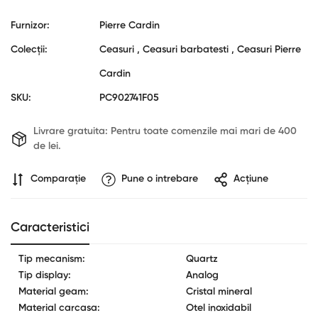
Furnizor:
Pierre Cardin
Colecții:
Ceasuri ,
Ceasuri barbatesti ,
Ceasuri Pierre
Cardin
SKU:
PC902741F05
Livrare gratuita:
Pentru toate comenzile mai mari de 400
de lei.
Comparaţie
Pune o intrebare
Acțiune
Confirm your age
Are you 18 years old or older?
Caracteristici
No, I'm not
Yes, I am
Tip mecanism:
Quartz
Tip display:
Analog
Material geam:
Cristal mineral
Material carcasa:
Otel inoxidabil