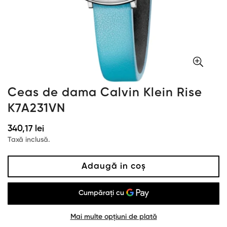
Ceas de dama Calvin Klein Rise
K7A231VN
Preț
340,17 lei
obișnuit
Taxă inclusă.
Adaugă in coş
Mai multe opțiuni de plată