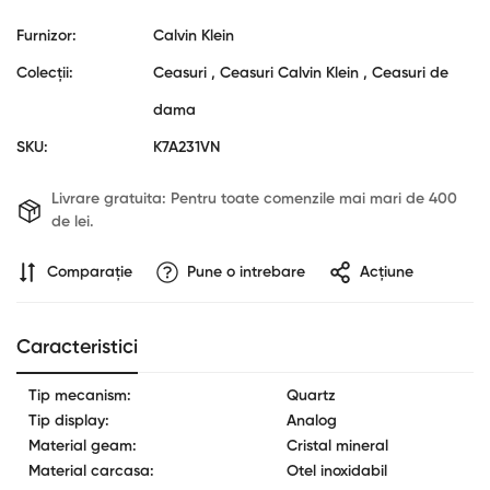
Furnizor:
Calvin Klein
Colecții:
Ceasuri ,
Ceasuri Calvin Klein ,
Ceasuri de
dama
SKU:
K7A231VN
Livrare gratuita:
Pentru toate comenzile mai mari de 400
de lei.
Comparaţie
Pune o intrebare
Acțiune
Confirm your age
Are you 18 years old or older?
Caracteristici
Tip mecanism:
Quartz
No, I'm not
Yes, I am
Tip display:
Analog
Material geam:
Cristal mineral
Material carcasa:
Otel inoxidabil