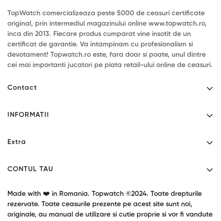
TopWatch comercializeaza peste 5000 de ceasuri certificate
original, prin intermediul magazinului online www.topwatch.ro,
inca din 2013. Fiecare produs cumparat vine insotit de un
certificat de garantie. Va intampinam cu profesionalism si
devotament! Topwatch.ro este, fara doar si poate, unul dintre
cei mai importanti jucatori pe piata retail-ului online de ceasuri.
Contact
Mihaita Filipescu 46 - Alexandria, Teleorman.
INFORMATII
Program: L-V 9:00-17:30
Contact
0771034190
Extra
contact@topwatch.ro
Despre noi
Producatori
Livrare
CONTUL TAU
Cupoane cadou
Confidentialitate
Contul tau
Garantie produse
Made with ❤️ in Romania. Topwatch ©2024. Toate drepturile
Termeni si conditii
Returnari
rezervate. Toate ceasurile prezente pe acest site sunt noi,
Oferte speciale
originale, au manual de utilizare si cutie proprie si vor fi vandute