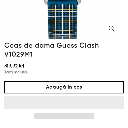
Ceas de dama Guess Clash
V1029M1
Preț
313,32 lei
obișnuit
Taxă inclusă.
Adaugă in coş