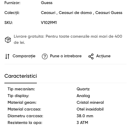
Furnizor:
Guess
Colecții:
Ceasuri ,
Ceasuri de dama ,
Ceasuri Guess
SKU:
V1029M1
Livrare gratuita:
Pentru toate comenzile mai mari de 400
de lei.
Comparaţie
Pune o intrebare
Acțiune
Confirm your age
Caracteristici
Are you 18 years old or older?
Tip mecanism:
Quartz
No, I'm not
Yes, I am
Tip display:
Analog
Material geam:
Cristal mineral
Material carcasa:
Otel inoxidabil
Diametru carcasa:
38.0 mm
Rezistenta la apa:
3 ATM