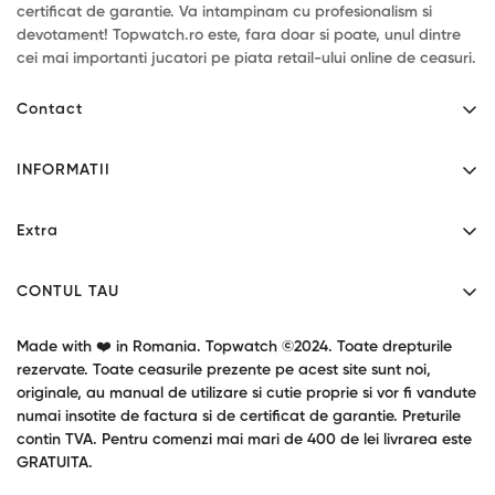
certificat de garantie. Va intampinam cu profesionalism si
devotament! Topwatch.ro este, fara doar si poate, unul dintre
cei mai importanti jucatori pe piata retail-ului online de ceasuri.
Contact
Mihaita Filipescu 46 - Alexandria, Teleorman.
INFORMATII
Program: L-V 9:00-17:30
Contact
0771034190
Extra
contact@topwatch.ro
Despre noi
Producatori
Livrare
CONTUL TAU
Cupoane cadou
Confidentialitate
Contul tau
Garantie produse
Made with ❤️ in Romania. Topwatch ©2024. Toate drepturile
Termeni si conditii
Returnari
rezervate. Toate ceasurile prezente pe acest site sunt noi,
Oferte speciale
originale, au manual de utilizare si cutie proprie si vor fi vandute
Blog / Stiri
numai insotite de factura si de certificat de garantie. Preturile
contin TVA. Pentru comenzi mai mari de 400 de lei livrarea este
GRATUITA.