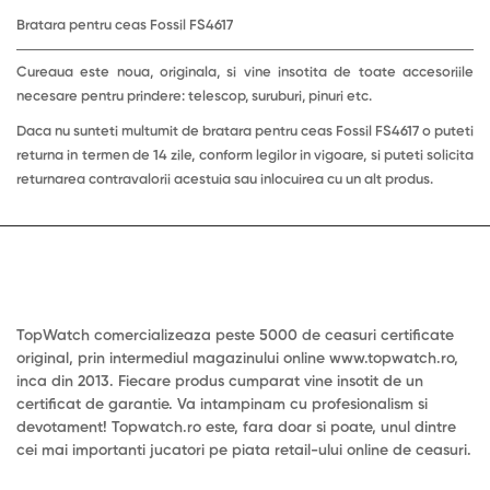
Bratara pentru ceas Fossil FS4617
Cureaua este noua, originala, si vine insotita de toate accesoriile
necesare pentru prindere: telescop, suruburi, pinuri etc.
Daca nu sunteti multumit de bratara pentru ceas Fossil FS4617 o puteti
returna in termen de 14 zile, conform legilor in vigoare, si puteti solicita
returnarea contravalorii acestuia sau inlocuirea cu un alt produs.
TopWatch comercializeaza peste 5000 de ceasuri certificate
original, prin intermediul magazinului online www.topwatch.ro,
inca din 2013. Fiecare produs cumparat vine insotit de un
certificat de garantie. Va intampinam cu profesionalism si
devotament! Topwatch.ro este, fara doar si poate, unul dintre
cei mai importanti jucatori pe piata retail-ului online de ceasuri.