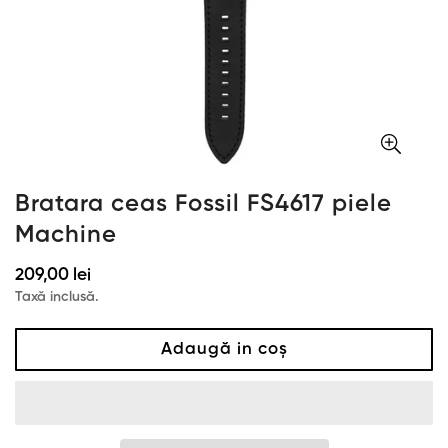
Bratara ceas Fossil FS4617 piele
Machine
Preț
209,00 lei
obișnuit
Taxă inclusă.
Adaugă in coş