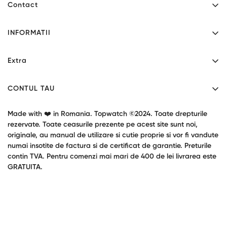
Contact
Mihaita Filipescu 46 - Alexandria, Teleorman.
INFORMATII
Program: L-V 9:00-17:30
Contact
0771034190
Extra
contact@topwatch.ro
Despre noi
Producatori
Livrare
CONTUL TAU
Cupoane cadou
Confidentialitate
Contul tau
Garantie produse
Made with ❤️ in Romania. Topwatch ©2024. Toate drepturile
Termeni si conditii
Returnari
rezervate. Toate ceasurile prezente pe acest site sunt noi,
Oferte speciale
originale, au manual de utilizare si cutie proprie si vor fi vandute
Blog / Stiri
numai insotite de factura si de certificat de garantie. Preturile
contin TVA. Pentru comenzi mai mari de 400 de lei livrarea este
GRATUITA.