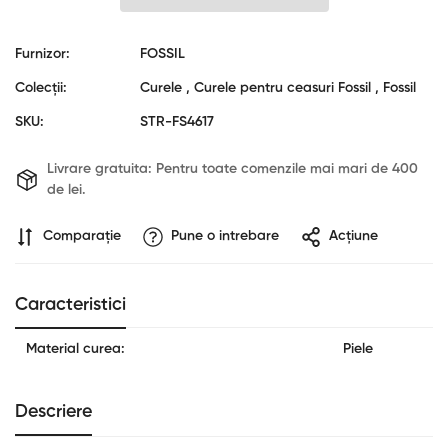
Furnizor:
FOSSIL
Colecții:
Curele ,
Curele pentru ceasuri Fossil ,
Fossil
SKU:
STR-FS4617
Livrare gratuita:
Pentru toate comenzile mai mari de 400
Confirm your age
de lei.
Are you 18 years old or older?
Comparaţie
Pune o intrebare
Acțiune
No, I'm not
Yes, I am
Caracteristici
Material curea:
Piele
Descriere